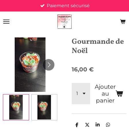
Paiement sécurisé
Passer
au
contenu
principal
Gourmande de
Noël
16,00 €
Ajouter
au
panier
P
P
P
P