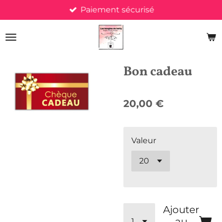
Paiement sécurisé
Passer
au
contenu
principal
Bon cadeau
20,00 €
Valeur
Ajouter
au