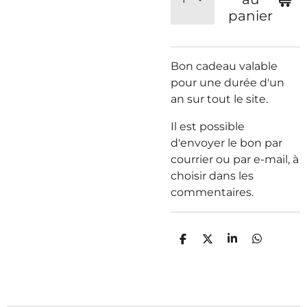
panier
Bon cadeau valable
pour une durée d'un
an sur tout le site.
Il est possible
d'envoyer le bon par
courrier ou par e-mail, à
choisir dans les
commentaires.
P
P
P
P
a
a
a
a
r
r
r
r
t
t
t
t
a
a
a
a
g
g
g
g