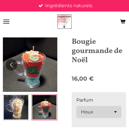
Ingrédients naturels
Passer
au
contenu
principal
Bougie
gourmande de
Noël
16,00 €
Parfum