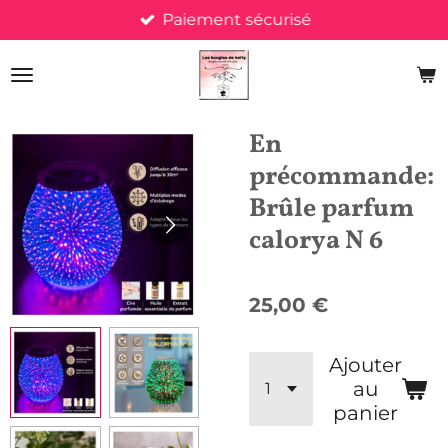
Paiement sécurisé
Passer
au
contenu
principal
En
précommande:
Brûle parfum
calorya N 6
25,00 €
Ajouter
au
panier