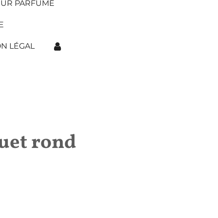
EUR PARFUMÉ
E
N LÉGAL
uet rond