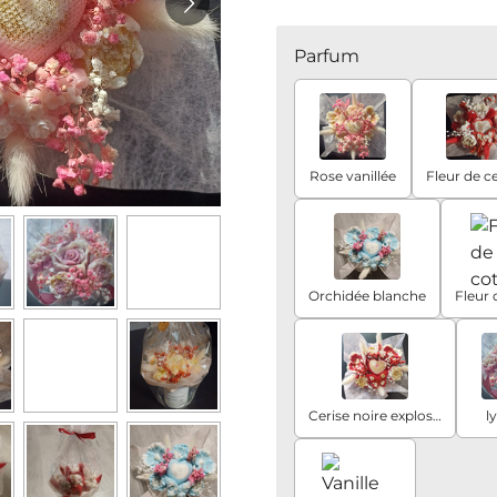
Parfum
Rose vanillée
Fleur de ce
Orchidée blanche
Fleur 
Cerise noire explosive
l