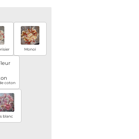
risier
Monoï
de coton
ys blanc