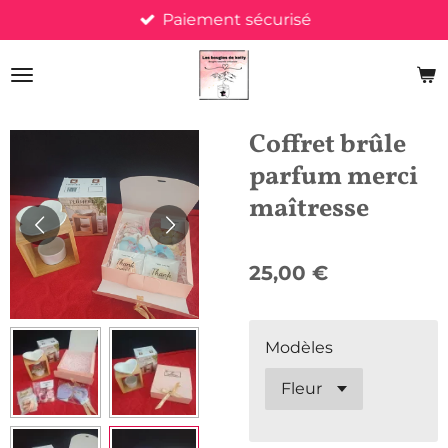
Paiement sécurisé
Passer
au
contenu
principal
Coffret brûle
parfum merci
maîtresse
25,00 €
Modèles