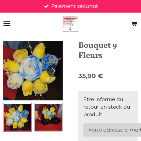
Paiement sécurisé
Passer
au
contenu
principal
Bouquet 9
Fleurs
35,90 €
Être informé du
retour en stock du
produit