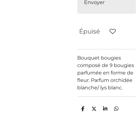
Envoyer
Épuisé
Bouquet bougies
composé de 9 bougies
parfumée en forme de
fleur. Parfum orchidée
blanche/ lys blanc.
P
P
P
P
a
a
a
a
r
r
r
r
t
t
t
t
a
a
a
a
g
g
g
g