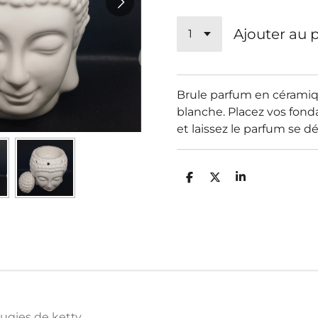
Ajouter au 
Brule parfum en céramiq
blanche. Placez vos fond
et laissez le parfum se dé
P
P
P
a
a
a
r
r
r
t
t
t
a
a
a
g
g
g
e
e
e
r
r
r
ugies de ketty