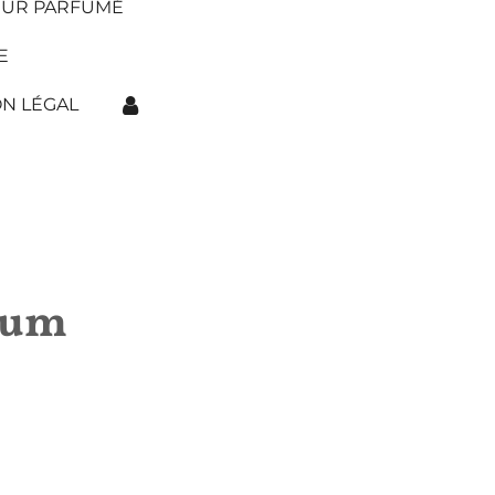
EUR PARFUMÉ
E
N LÉGAL
fum