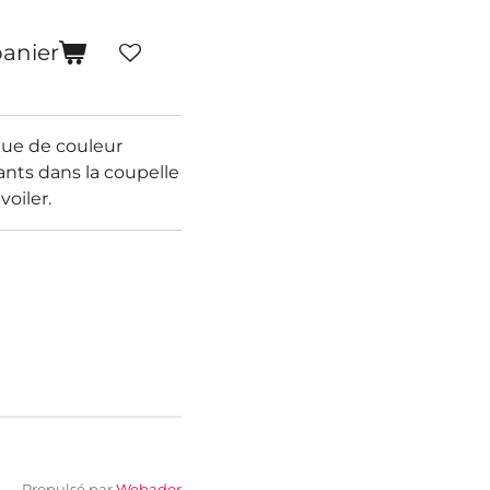
panier
ue de couleur
ants dans la coupelle
voiler.
Propulsé par
Webador