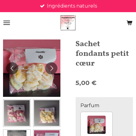
Ingrédients naturels
Passer
au
contenu
principal
Sachet
fondants petit
cœur
5,00 €
Parfum