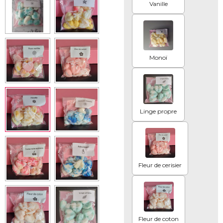
Vanille
Monoï
Linge propre
Fleur de cerisier
Fleur de coton