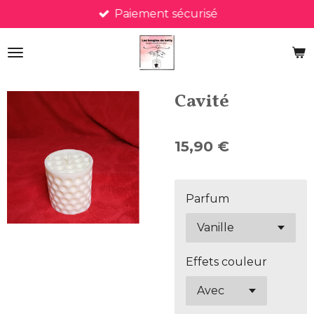
Paiement sécurisé
Passer
au
contenu
principal
Cavité
15,90 €
Parfum
Effets couleur