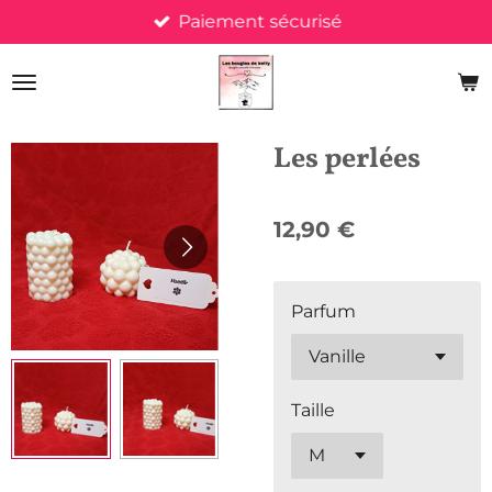
Paiement sécurisé
Passer
au
contenu
principal
Les perlées
12,90 €
Parfum
Taille