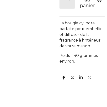
panier
La bougie cylindre
parfaite pour embellir
et diffuser de la
fragrance à l'intérieur
de votre maison.
Poids : 140 grammes
environ.
P
P
P
P
a
a
a
a
r
r
r
r
t
t
t
t
a
a
a
a
g
g
g
g
e
e
e
e
r
r
r
r