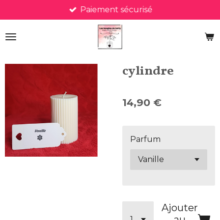
Paiement sécurisé
Passer
au
contenu
principal
cylindre
14,90 €
Parfum
Ajouter
au