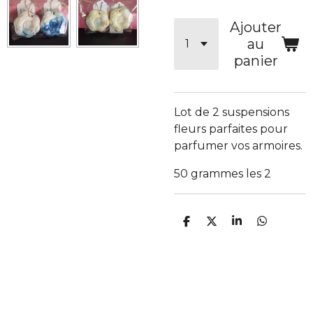
Ajouter
au
panier
Lot de 2 suspensions
fleurs parfaites pour
parfumer vos armoires.
50 grammes les 2
P
P
P
P
a
a
a
a
r
r
r
r
t
t
t
t
a
a
a
a
g
g
g
g
e
e
e
e
r
r
r
r