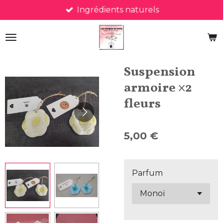
Ingrédients naturels
Passer
au
contenu
principal
Suspension
armoire ×2
fleurs
5,00 €
Parfum