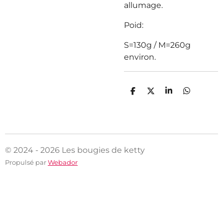
allumage.
Poid:
S=130g / M=260g
environ.
P
P
P
P
a
a
a
a
r
r
r
r
t
t
t
t
a
a
a
a
g
g
g
g
e
e
e
e
r
r
r
r
© 2024 - 2026 Les bougies de ketty
Propulsé par
Webador