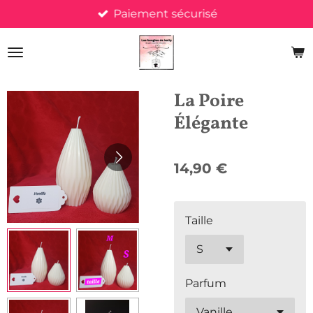
Paiement sécurisé
Passer
au
contenu
principal
La Poire
Élégante
14,90 €
Taille
Parfum