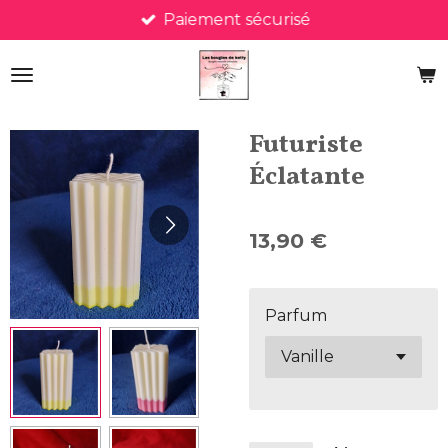
Paiement sécurisé
Passer
au
contenu
principal
Futuriste
Éclatante
13,90 €
Parfum