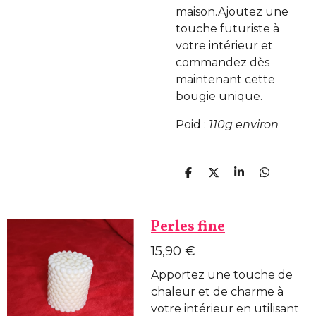
maison.Ajoutez une
touche futuriste à
votre intérieur et
commandez dès
maintenant cette
bougie unique.
Poid :
110g environ
P
P
P
P
a
a
a
a
r
r
r
r
t
t
t
t
a
a
a
a
Perles fine
g
g
g
g
e
e
e
e
15,90 €
r
r
r
r
Apportez une touche de
chaleur et de charme à
votre intérieur en utilisant